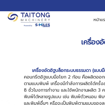
หน้าแ
เครื่อง
เค
รื่องอั
ดอิฐบล็อกระบบธรรมดา (แบบมื
คอนกรีตอิฐแบบมือโยก 2 ก้อน คือผลิตออกมา
ตามแบบพิมพ์ เครื่องมีกำลังการผลิตได้ครั
8 ชั่วโมงการทำงาน และใช้พนักงานผลิต 3 
พิมพ์ได้หลายรูปแบบ เช่น พิมพ์ตัวหนอน พิมพ
และพิมพ์อื่นๆ หรือจะเป็นพิมพ์ตามแบบของลู