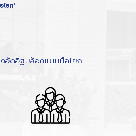
ือโยก"
่องอัดอิฐบล็อกแบบมือโยก