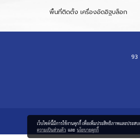
พื้นที่ติดตั้ง เครื่องอัดอิฐบล็อก
93 
เว็บไซต์นี้มีการใช้งานคุกกี้ เพื่อเพิ่มประสิทธิภาพและประส
ความเป็นส่วนตัว
และ
นโยบายคุกกี้