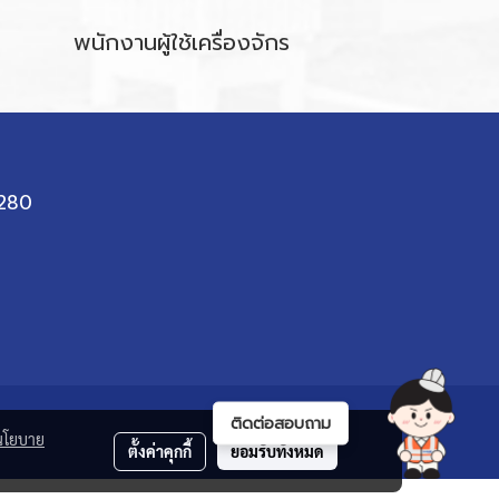
พนักงานผู้ใช้เครื่องจักร
0280
นโยบาย
ตั้งค่าคุกกี้
ยอมรับทั้งหมด