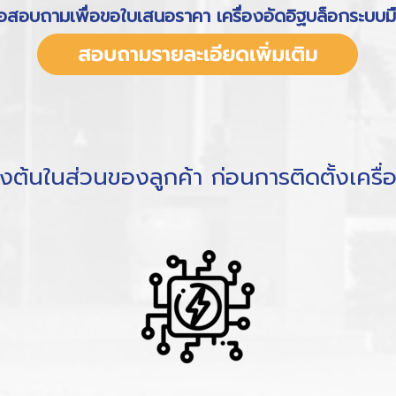
่อสอบถามเพื่อขอใบเสนอราคา เครื่องอัดอิฐบล็อกระบบม
งต้นในส่วนของลูกค้า ก่อนการติดตั้งเครื