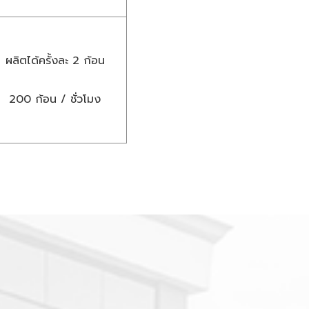
ผลิตได้ครั้งละ 2 ก้อน
200 ก้อน / ชั่วโมง