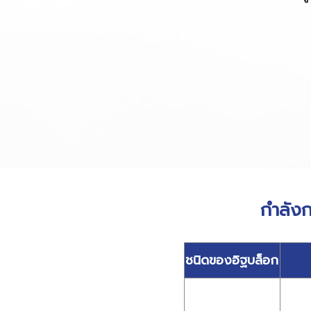
กำลังก
ชนิดของอิฐบล็อก