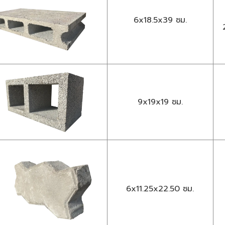
6x18.5x39 ซม.
9x19x19 ซม.
6x11.25x22.50 ซม.