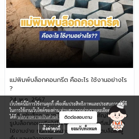
แม่พิมพ์บล็อกคอนกรีต คืออะไร ใช้งานอย่างไร
?
24 พ.ค. 2567
เว็บไซต์นี้มีการใช้งานคุกกี้ เพื่อเพิ่มประสิทธิภาพและประสบการณ์ที่ดี
ในการใช้งานเว็บไซต์ของท่าน ท่านสามารถอ่านรายละเอียดเพิ่มเติม
แม่พิมพ์บล็อกคอนกรีต คืออุปกรณ์สำคัญในการขึ้น
ได้ที่
นโยบายความเป็นส่วนตัว
และ
นโยบายคุกกี้
รูปบล็อกคอนกรีตให้ได้ขนาดและรูปทรงที่สม่ำเสมอ
ตั้งค่าคุกกี้
ยอมรับทั้งหมด
ใช้งานง่าย ทนทาน เหมาะสำหรับงานผลิตบล็อก ปู
พื้น และผนังอาคาร