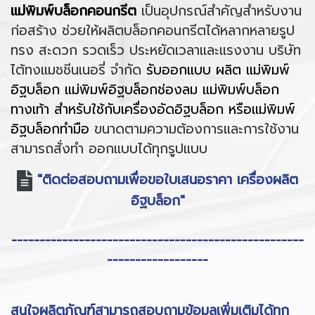
แม่พิมพ์บล็อกคอนกรีต
เป็นอุปกรณ์สำคัญสำหรับงาน
ก่อสร้าง ช่วยให้ผลิตบล็อกคอนกรีตได้หลากหลายรูป
ทรง สะดวก รวดเร็ว ประหยัดเวลาและแรงงาน บริษัท
ไต้ทงแมชชีนเนอรี่ จำกัด
รับออกแบบ ผลิต แม่พิมพ์
อิฐบล็อก แม่พิมพ์อิฐบล็อกช่องลม แม่พิมพ์บล็อก
ทางเท้า สำหรับใช้กับเครื่องอัดอิฐบล็อก หรือแม่พิมพ์
อิฐบล็อกทำมือ
ขนาดตามความต้องการและการใช้งาน
สามารถสั่งทำ ออกแบบได้ทุกรูปแบบ
"ติดต่อสอบถามเพื่อขอใบเสนอราคา เครื่องผลิต
อิฐบล็อก"
----------------------------------------------------
------------------
สนใจผลิตภัณฑ์สามารถสอบถามข้อมูลเพิ่มเติมได้ทุก