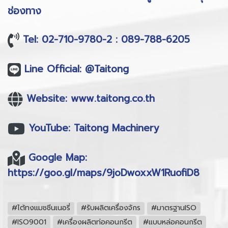
ช่องทาง​​
Tel: 02-710-9780-2 : 089-788-6205 ​
Line Official: @Taitong
Website: www.taitong.co.th​​
YouTube: Taitong Machinery​
Google Map:
https://goo.gl/maps/9joDwoxxW1RuofiD8 ​​
#ไต้ทงแมชชีนเนอรี่
#รับผลิตเครื่องจักร
#มาตรฐานISO
#ISO9001
#เครื่องผลิตท่อคอนกรีต
#แบบหล่อคอนกรีต