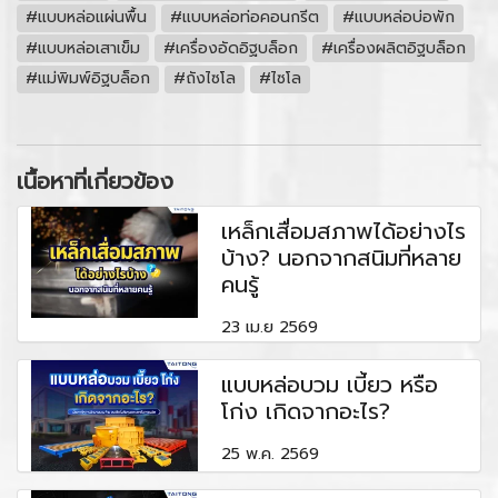
#แบบหล่อแผ่นพื้น
#แบบหล่อท่อคอนกรีต
#แบบหล่อบ่อพัก
#แบบหล่อเสาเข็ม
#เครื่องอัดอิฐบล็อก
#เครื่องผลิตอิฐบล็อก
#แม่พิมพ์อิฐบล็อก
#ถังไซโล
#ไซโล
เนื้อหาที่เกี่ยวข้อง
เหล็กเสื่อมสภาพได้อย่างไร
บ้าง? นอกจากสนิมที่หลาย
คนรู้
23 เม.ย 2569
แบบหล่อบวม เบี้ยว หรือ
โก่ง เกิดจากอะไร?
25 พ.ค. 2569