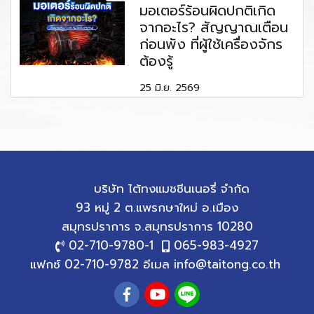
มอเตอร์ร้อนผิดปกติเกิด
จากอะไร? สัญญาณเตือน
ก่อนพัง ที่ผู้ใช้เครื่องจักร
ต้องรู้
25 มิ.ย. 2569
บริษัท ไต้ทงแมชชีนเนอรี่ จำกัด
93 หมู่ 2 ต.แพรกษาใหม่ อ.เมือง
สมุทรปราการ
จ.สมุทรปราการ 10280
02-710-9780
-1
065-983-4927
แฟกซ์ 02-710-9782 อีเมล
info@taitong.co.th