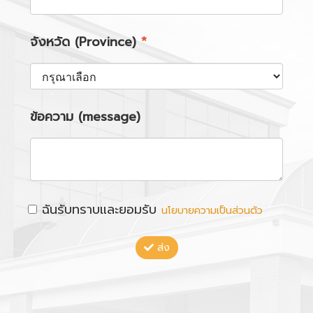
จังหวัด (Province)
*
ข้อความ (message)
ฉันรับทราบและยอมรับ
นโยบายความเป็นส่วนตัว
ส่ง